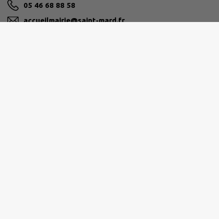
05 46 68 88 58
accueilmairie@saint-mard.fr
M'Y RENDRE
www.saint-mard.fr
AUNIS SUD
45 avenue Martin Luther King, 17700 Surgères
05 46 07 22 33
contact@aunis-sud.fr
M'Y RENDRE