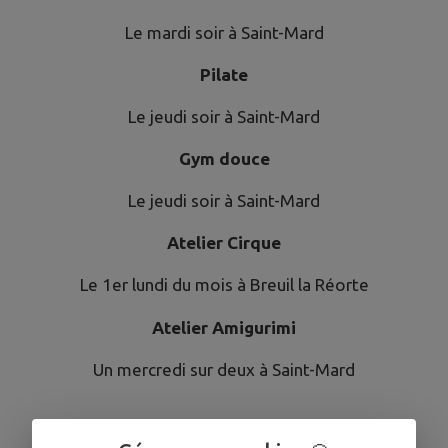
Le mardi soir à Saint-Mard
Pilate
Le jeudi soir à Saint-Mard
Gym douce
Le jeudi soir à Saint-Mard
Atelier Cirque
Le 1er lundi du mois à Breuil la Réorte
Atelier Amigurimi
Un mercredi sur deux à Saint-Mard