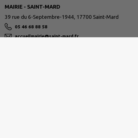
MAIRIE - SAINT-MARD
39 rue du 6-Septembre-1944, 17700 Saint-Mard
05 46 68 88 58
accueilmairie@saint-mard.fr
M'Y RENDRE
www.saint-mard.fr
AUNIS SUD
45 avenue Martin Luther King, 17700 Surgères