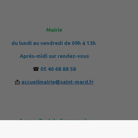
Mairie
du lundi au vendredi de 09h à 13h
Après-midi sur rendez-vous
☎
05 46 68 88 58
📩
accueilmairie@saint-mard.fr
Agence Postale Communale
du lundi au vendredi de 09h à 12h