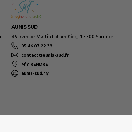
AUNIS SUD
rd
45 avenue Martin Luther King, 17700 Surgères
05 46 07 22 33
contact@aunis-sud.fr
M'Y RENDRE
aunis-sud.fr/