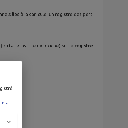
els liés à la canicule, un registre des pers
ou faire inscrire un proche) sur le
registre
airie
gistré
kies
.