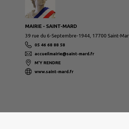
MAIRIE - SAINT-MARD
39 rue du 6-Septembre-1944, 17700 Saint-Ma
05 46 68 88 58
accueilmairie@saint-mard.fr
M'Y RENDRE
www.saint-mard.fr