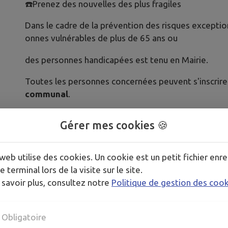
☎️Prenez des nouvelles des plus fragiles
Dans le cadre de la prévention des risques exceptionn
onnes vulnérables de plus de 65 ans ou
des personnes handicapées est tenu en Mairie.
Toutes les personnes concernées peuvent s'inscrire (
communal
.
N'hésitez pas à vous rapprocher du secrétariat de M
Gérer mes cookies 🍪
📞
05.46.68.88.58
web utilise des cookies. Un cookie est un petit fichier enre
e terminal lors de la visite sur le site.
Ci-dessous quelques conseils de prudence.
 savoir plus, consultez notre
Politique de gestion des coo
Télécharger la pièce jointe
Obligatoire