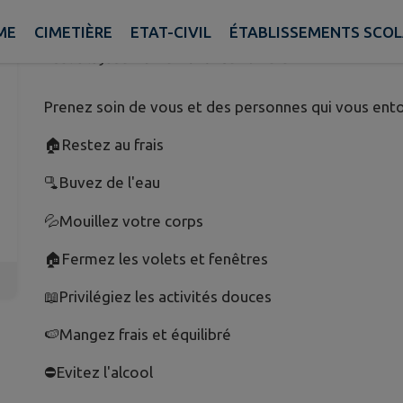
DU PLAN D'ALERTE ET D'URGE
ME
CIMETIÈRE
ETAT-CIVIL
ÉTABLISSEMENTS SCOL
Publié le jeudi 28 mai 2026 - Saint-Mard
Prenez soin de vous et des personnes qui vous ento
🏠Restez au frais
🫗Buvez de l'eau
💦Mouillez votre corps
🏠Fermez les volets et fenêtres
📖Privilégiez les activités douces
🍉Mangez frais et équilibré
⛔️Evitez l'alcool